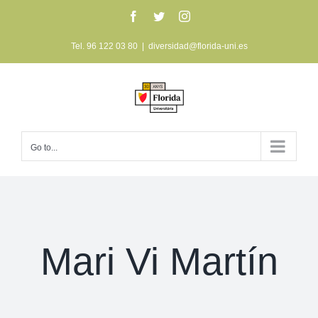
Skip
Facebook
Twitter
Instagram
to
Tel. 96 122 03 80
|
diversidad@florida-uni.es
content
Go to...
Mari Vi Martín